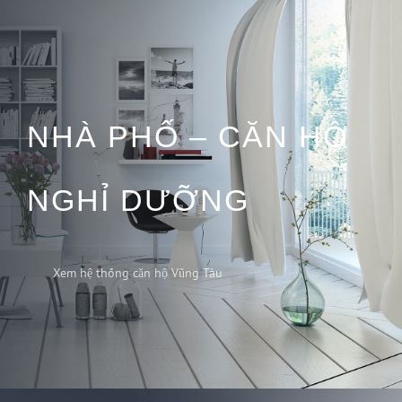
NHÀ PHỐ – CĂN HỘ
NGHỈ DƯỠNG
Xem hệ thống căn hộ Vũng Tàu